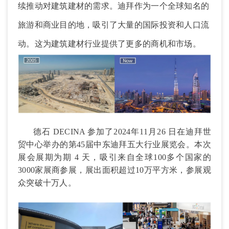
续推动对建筑建材的需求。迪拜作为一个全球知名的
旅游和商业目的地，吸引了大量的国际投资和人口流
动。这为建筑建材行业提供了更多的商机和市场。
德石
DECINA 参加了2024年11月26 日在迪拜世
贸中心举办的第
45届
中东迪拜五大行业展览会
。
本次
展会展期为期
4 天，
吸引来自全球
100
多个国家的
3000
家展商参展，展出面积超过
10万平方米，参展观
众突破
十万
人。